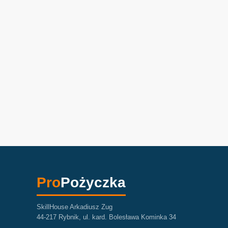
Pro
Pożyczka
SkillHouse Arkadiusz Zug
44-217 Rybnik, ul. kard. Bolesława Kominka 34