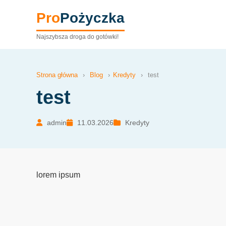
Pro
Pożyczka
Najszybsza droga do gotówki!
Strona główna
›
Blog
›
Kredyty
›
test
test
admin
11.03.2026
Kredyty
lorem ipsum