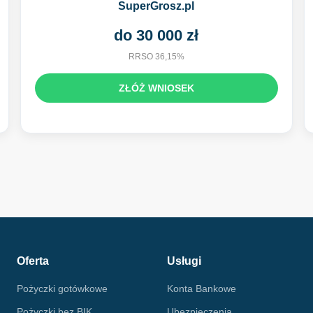
SuperGrosz.pl
do 30 000 zł
RRSO 36,15%
ZŁÓŻ WNIOSEK
Oferta
Usługi
Pożyczki gotówkowe
Konta Bankowe
Pożyczki bez BIK
Ubezpieczenia