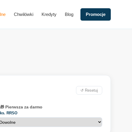
lne
Chwilówki
Kredyty
Blog
Promocje
↺ Resetuj
🎁 Pierwsza za darmo
ks. RRSO