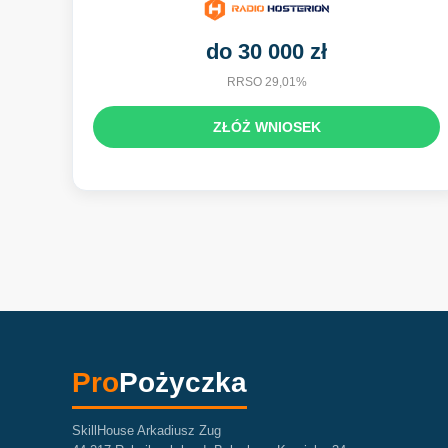
do 30 000 zł
RRSO 29,01%
ZŁÓŻ WNIOSEK
Pro
Pożyczka
SkillHouse Arkadiusz Zug