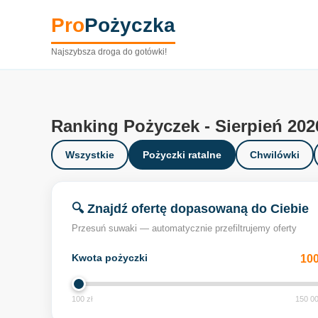
Pro
Pożyczka
Najszybsza droga do gotówki!
Ranking Pożyczek - Sierpień 202
Wszystkie
Pożyczki ratalne
Chwilówki
🔍 Znajdź ofertę dopasowaną do Ciebie
Przesuń suwaki — automatycznie przefiltrujemy oferty
Kwota pożyczki
100
100 zł
150 00