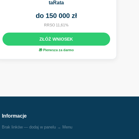
taRata
do 150 000 zł
RRSO 11,61%
ZŁÓŻ WNIOSEK
🎁 Pierwsza za darmo
Informacje
Brak linków — dodaj w panelu → Menu