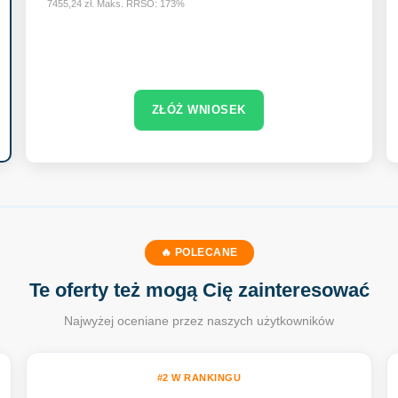
7455,24 zł. Maks. RRSO: 173%
ZŁÓŻ WNIOSEK
🔥 POLECANE
Te oferty też mogą Cię zainteresować
Najwyżej oceniane przez naszych użytkowników
#2 W RANKINGU