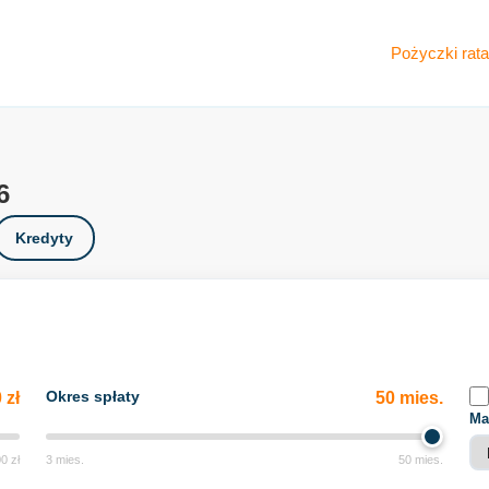
Pożyczki rata
6
Kredyty
Okres spłaty
 zł
50 mies.
Ma
0 zł
3 mies.
50 mies.