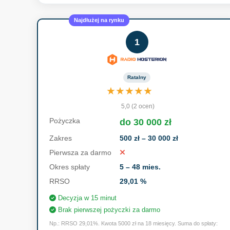
Najdłużej na rynku
1
Ratalny
★
★
★
★
★
5,0 (2 ocen)
Pożyczka
do 30 000 zł
Zakres
500 zł – 30 000 zł
Pierwsza za darmo
Okres spłaty
5 – 48 mies.
RRSO
29,01 %
Decyzja w 15 minut
Brak pierwszej pożyczki za darmo
Np.: RRSO 29,01%. Kwota 5000 zł na 18 miesięcy. Suma do spłaty: