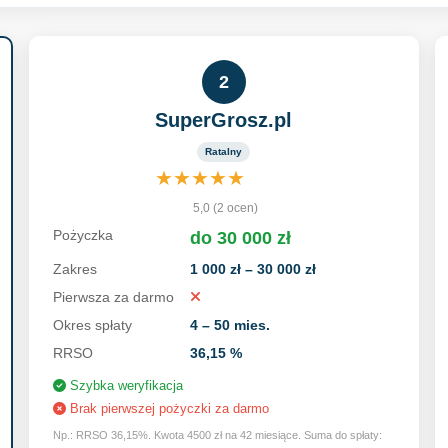
2
SuperGrosz.pl
Ratalny
★
★
★
★
★
5,0 (2 ocen)
Pożyczka
do 30 000 zł
Zakres
1 000 zł – 30 000 zł
Pierwsza za darmo
Okres spłaty
4 – 50 mies.
RRSO
36,15 %
Szybka weryfikacja
Brak pierwszej pożyczki za darmo
Np.: RRSO 36,15%. Kwota 4500 zł na 42 miesiące. Suma do spłaty: